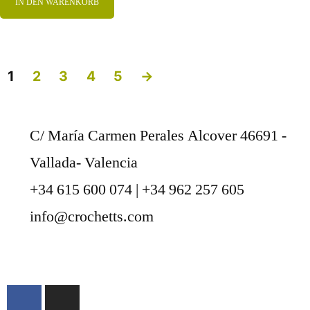
IN DEN WARENKORB
1
2
3
4
5
→
C/ María Carmen Perales Alcover 46691 -
Vallada- Valencia
+34 615 600 074 | +34 962 257 605
info@crochetts.com