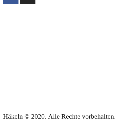
ÜBER UNS
VERKAUFSBEDINGUNGEN
DATENSCHUTZBESTIMMUNGEN UND
RECHTLICHE HINWEISE
KONTAKT
Häkeln © 2020. Alle Rechte vorbehalten.