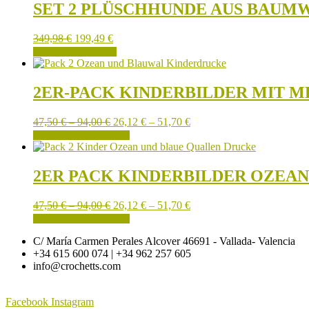
SET 2 PLÜSCHHUNDE AUS BAUM
349,98
€
199,49
€
IN DEN WARENKORB
2ER-PACK KINDERBILDER MIT 
Preisspanne:
Preisspanne:
47,50
€
–
94,00
€
26,12
€
–
51,70
€
47,50 €
Dieses
26,12 €
AUSFÜHRUNG WÄHLEN
bis
Produkt
bis
94,00 €
weist
51,70 €
mehrere
2ER PACK KINDERBILDER OZEA
Varianten
auf.
Preisspanne:
Preisspanne:
47,50
€
–
94,00
€
26,12
€
–
51,70
€
Die
47,50 €
Dieses
26,12 €
AUSFÜHRUNG WÄHLEN
Optionen
bis
Produkt
bis
können
C/ María Carmen Perales Alcover 46691 - Vallada- Valencia
94,00 €
weist
51,70 €
auf
+34 615 600 074 | +34 962 257 605
mehrere
der
info@crochetts.com
Varianten
Produktseite
auf.
gewählt
Die
werden
Facebook
Instagram
Optionen