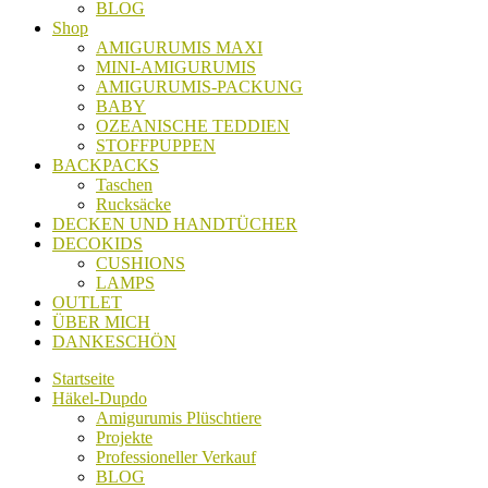
BLOG
Shop
AMIGURUMIS MAXI
MINI-AMIGURUMIS
AMIGURUMIS-PACKUNG
BABY
OZEANISCHE TEDDIEN
STOFFPUPPEN
BACKPACKS
Taschen
Rucksäcke
DECKEN UND HANDTÜCHER
DECOKIDS
CUSHIONS
LAMPS
OUTLET
ÜBER MICH
DANKESCHÖN
Startseite
Häkel-Dupdo
Amigurumis Plüschtiere
Projekte
Professioneller Verkauf
BLOG