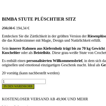
BIMBA STUTE PLÜSCHTIER SITZ
298,98
€
194,34
€
Entdecken Sie die Zärtlichkeit in der größten Version der
Riesenplüs
die das Kinderzimmer mit Magie, Design und Natürlichkeit erfüllt.
Sein
innerer
Rahmen
aus Kiefernholz
trägt bis zu 70 kg Gewicht 
Kuscheltier
oder als
Beistellsitz
. Diese grau-weiße Stute von Croche
Es enthält einen
personalisierten Willkommensbrief
, in dem sich d
originellen und emotional einzigartigen Geschenk macht. Ideal als
Ge
20 vorrätig (kann nachbestellt werden)
BIMBA
STUTE
IN DEN WARENKORB
PLÜSCHTIER
SITZ
Menge
KOSTENLOSER VERSAND AB 49,90€ UND MEHR