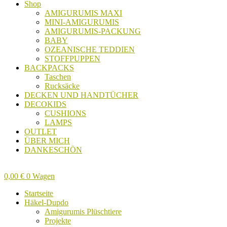
Shop
AMIGURUMIS MAXI
MINI-AMIGURUMIS
AMIGURUMIS-PACKUNG
BABY
OZEANISCHE TEDDIEN
STOFFPUPPEN
BACKPACKS
Taschen
Rucksäcke
DECKEN UND HANDTÜCHER
DECOKIDS
CUSHIONS
LAMPS
OUTLET
ÜBER MICH
DANKESCHÖN
0,00
€
0
Wagen
Startseite
Häkel-Dupdo
Amigurumis Plüschtiere
Projekte