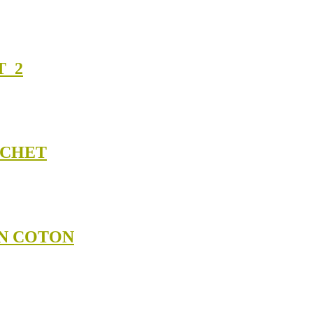
T_2
OCHET
EN COTON