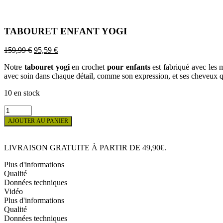
TABOURET ENFANT YOGI
Le
Le
159,99
€
95,59
€
prix
prix
Notre
tabouret yogi
en crochet
pour enfants
est fabriqué avec les 
initial
actuel
avec soin dans chaque détail, comme son expression, et ses cheveux q
était :
est :
159,99 €.
95,59 €.
10 en stock
quantité
de
AJOUTER AU PANIER
TABOURET
ENFANT
YOGI
LIVRAISON GRATUITE À PARTIR DE 49,90€.
Plus d'informations
Qualité
Données techniques
Vidéo
Plus d'informations
Qualité
Données techniques