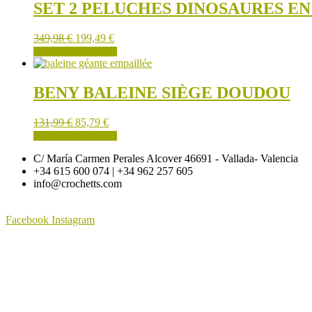
SET 2 PELUCHES DINOSAURES E
sur
la
page
349,98
€
199,49
€
du
AJOUTER AU PANIER
produit
BENY BALEINE SIÈGE DOUDOU
131,99
€
85,79
€
AJOUTER AU PANIER
C/ María Carmen Perales Alcover 46691 - Vallada- Valencia
+34 615 600 074 | +34 962 257 605
info@crochetts.com
Facebook
Instagram
À PROPOS DE NOUS
CONDITIONS DE VENTE
POLITIQUE DE CONFIDENTIALITÉ ET AVIS JURIDIQUE