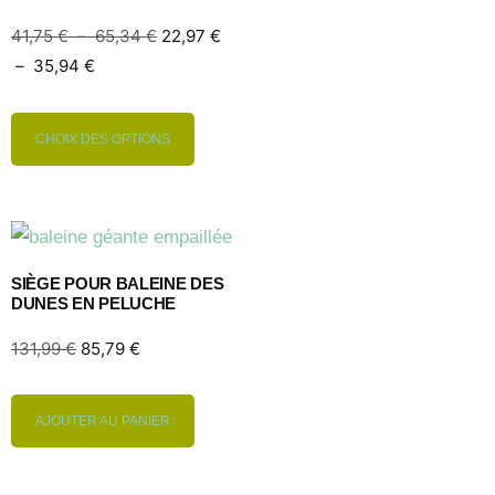
41,75
€
–
65,34
€
22,97
€
–
35,94
€
CHOIX DES OPTIONS
SIÈGE POUR BALEINE DES
DUNES EN PELUCHE
131,99
€
85,79
€
AJOUTER AU PANIER