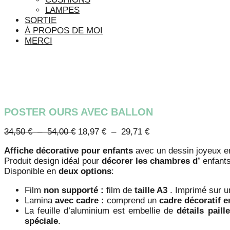
LAMPES
SORTIE
À PROPOS DE MOI
MERCI
POSTER OURS AVEC BALLON
Plage
Plage
34,50
€
–
54,00
€
18,97
€
–
29,71
€
de
de
Affiche décorative pour enfants
avec un dessin joyeux en
prix :
prix :
Produit design idéal pour
décorer les
chambres d’
enfant
34,50 €
18,97 €
Disponible en
deux options
:
à
à
54,00 €
29,71 €
Film
non supporté :
film de
taille A3
. Imprimé sur 
Lamina
avec cadre :
comprend un
cadre décoratif
e
La feuille d’aluminium est embellie de
détails
paill
spéciale
.