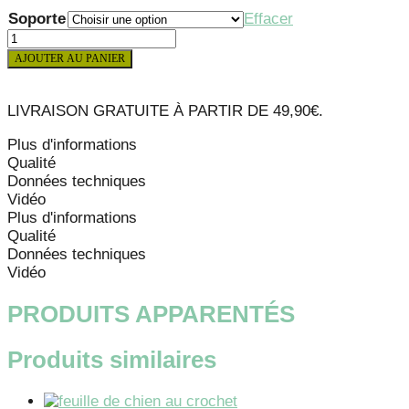
Soporte
Effacer
quantité
de
AJOUTER AU PANIER
POSTER
OURS
AVEC
LIVRAISON GRATUITE À PARTIR DE 49,90€.
BALLON
Plus d'informations
Qualité
Données techniques
Vidéo
Plus d'informations
Qualité
Données techniques
Vidéo
PRODUITS APPARENTÉS
Produits similaires