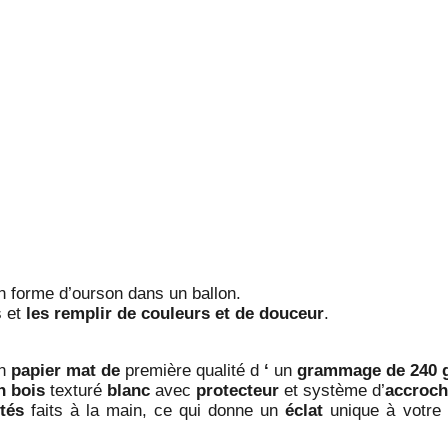
 forme d’ourson dans un ballon.
s et
les remplir de couleurs et de douceur
.
un
papier mat de
première qualité d
‘
un
grammage de 240 
n bois
texturé
blanc
avec
protecteur
et système d’
accroc
etés
faits à la main, ce qui donne un
éclat
unique à votre 