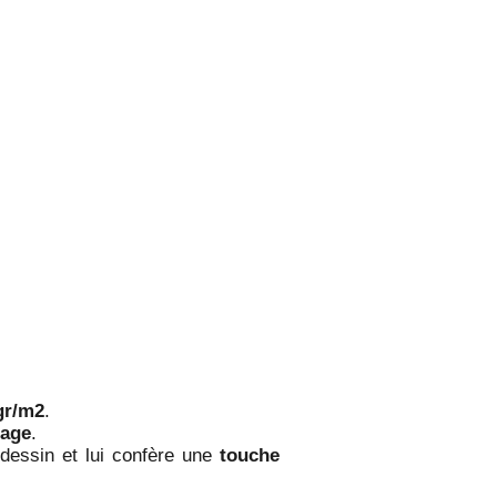
gr/m2
.
hage
.
dessin et lui confère une
touche