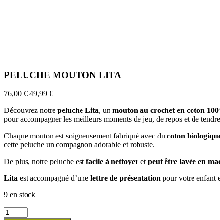
PELUCHE MOUTON LITA
76,00
€
49,99
€
Découvrez notre
peluche Lita
, un
mouton au crochet en coton 10
pour accompagner les meilleurs moments de jeu, de repos et de tendres
Chaque mouton est soigneusement fabriqué avec du
coton biologiqu
cette peluche un compagnon adorable et robuste.
De plus, notre peluche est
facile à nettoyer
et
peut être lavée en mac
Lita
est accompagné d’une
lettre de
présentation
pour votre enfant 
9 en stock
quantité
de