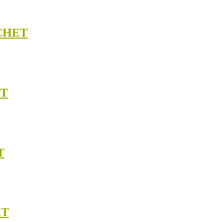
CHET
ET
T
ET