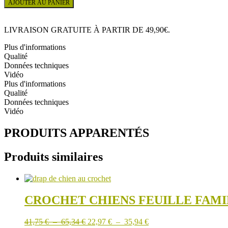
AJOUTER AU PANIER
PELUCHE
MOUTON
LITA
LIVRAISON GRATUITE À PARTIR DE 49,90€.
Plus d'informations
Qualité
Données techniques
Vidéo
Plus d'informations
Qualité
Données techniques
Vidéo
PRODUITS APPARENTÉS
Produits similaires
CROCHET CHIENS FEUILLE FAM
Plage
Plage
41,75
€
–
65,34
€
22,97
€
–
35,94
€