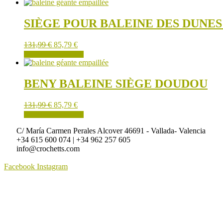
être
choisies
SIÈGE POUR BALEINE DES DUNE
sur
la
page
131,99
€
85,79
€
du
AJOUTER AU PANIER
produit
BENY BALEINE SIÈGE DOUDOU
131,99
€
85,79
€
AJOUTER AU PANIER
C/ María Carmen Perales Alcover 46691 - Vallada- Valencia
+34 615 600 074 | +34 962 257 605
info@crochetts.com
Facebook
Instagram
À PROPOS DE NOUS
CONDITIONS DE VENTE
POLITIQUE DE CONFIDENTIALITÉ ET AVIS JURIDIQUE