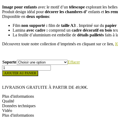
de
de
Image pour enfants
avec le motif d’un
télescope
explorant les belles
prix :
prix :
Produit design idéal pour
décorer les
chambres d’
enfants et
les rem
34,50 €
18,97 €
Disponible en
deux options
:
à
à
54,00 €
29,71 €
Film
non supporté :
film de
taille A3
. Imprimé sur du
papier
Lamina
avec cadre :
comprend un
cadre décoratif
en bois
tex
La feuille d’aluminium est embellie de
détails
pailletés
faits à 
Découvrez toute notre collection d’imprimés en cliquant sur ce lien,
I
Soporte
Effacer
quantité
de
AJOUTER AU PANIER
PEINTURE
POUR
ENFANTS
LIVRAISON GRATUITE À PARTIR DE 49,90€.
TÉLESCOPE
SPATIAL
Plus d'informations
Qualité
Données techniques
Vidéo
Plus d'informations