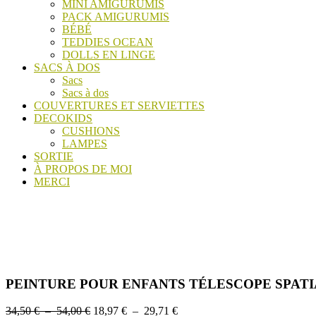
MINI AMIGURUMIS
PACK AMIGURUMIS
BÉBÉ
TEDDIES OCEAN
DOLLS EN LINGE
SACS À DOS
Sacs
Sacs à dos
COUVERTURES ET SERVIETTES
DECOKIDS
CUSHIONS
LAMPES
SORTIE
À PROPOS DE MOI
MERCI
PEINTURE POUR ENFANTS TÉLESCOPE SPAT
Plage
Plage
34,50
€
–
54,00
€
18,97
€
–
29,71
€