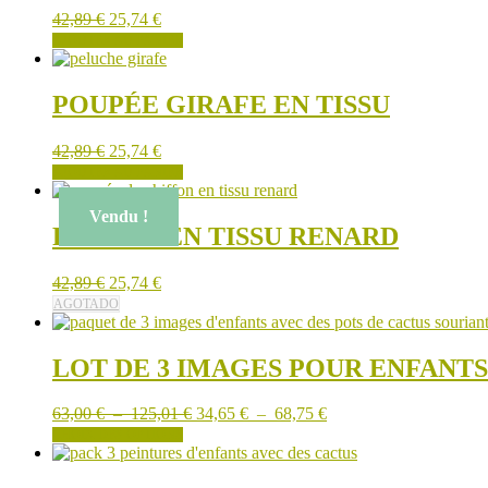
42,89
€
25,74
€
AJOUTER AU PANIER
POUPÉE GIRAFE EN TISSU
42,89
€
25,74
€
AJOUTER AU PANIER
Vendu !
POUPÉE EN TISSU RENARD
42,89
€
25,74
€
AGOTADO
LOT DE 3 IMAGES POUR ENFANTS
Plage
Plage
63,00
€
–
125,01
€
34,65
€
–
68,75
€
Ce
de
de
CHOIX DES OPTIONS
produit
prix :
prix :
a
63,00 €
34,65 €