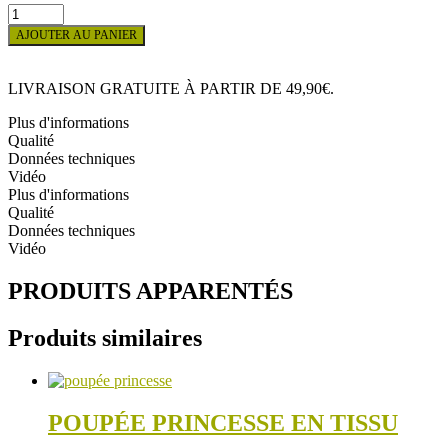
quantité
de
AJOUTER AU PANIER
PACK
PIEUVRE
ET
LIVRAISON GRATUITE À PARTIR DE 49,90€.
MÉDUSE
Plus d'informations
Qualité
Données techniques
Vidéo
Plus d'informations
Qualité
Données techniques
Vidéo
PRODUITS APPARENTÉS
Produits similaires
POUPÉE PRINCESSE EN TISSU