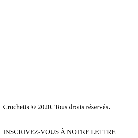
À PROPOS DE NOUS
CONDITIONS DE VENTE
POLITIQUE DE CONFIDENTIALITÉ ET
AVIS JURIDIQUE
CONTACT
Crochetts © 2020. Tous droits réservés.
INSCRIVEZ-VOUS À NOTRE LETTRE