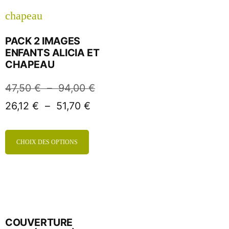
PACK 2 IMAGES
ENFANTS ALICIA ET
CHAPEAU
47,50
€
–
94,00
€
26,12
€
–
51,70
€
CHOIX DES OPTIONS
COUVERTURE