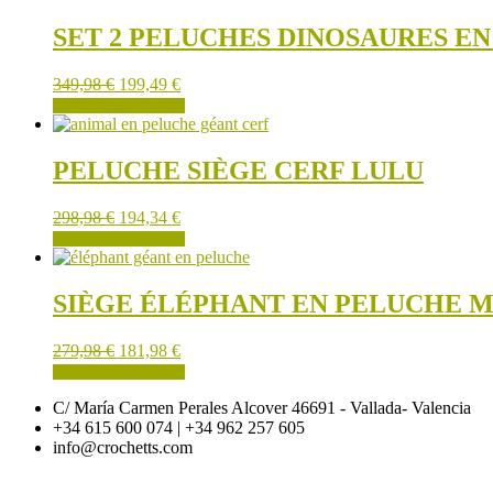
choisies
SET 2 PELUCHES DINOSAURES E
sur
la
page
349,98
€
199,49
€
du
AJOUTER AU PANIER
produit
PELUCHE SIÈGE CERF LULU
298,98
€
194,34
€
AJOUTER AU PANIER
SIÈGE ÉLÉPHANT EN PELUCHE 
279,98
€
181,98
€
AJOUTER AU PANIER
C/ María Carmen Perales Alcover 46691 - Vallada- Valencia
+34 615 600 074 | +34 962 257 605
info@crochetts.com