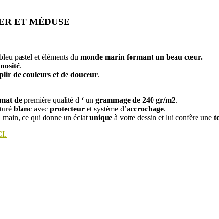
MER ET MÉDUSE
bleu pastel et éléments du
monde marin formant un beau cœur.
nosité
.
plir de couleurs et de douceur
.
 mat de
première qualité d
‘
un
grammage de 240 gr/m2
.
turé
blanc
avec
protecteur
et système d’
accrochage
.
la main, ce qui donne un éclat
unique
à votre dessin et lui confère une
t
CI.