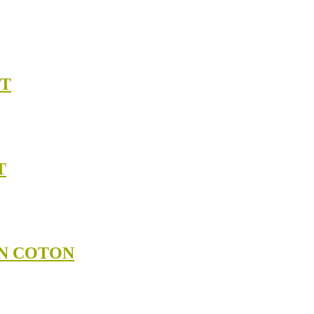
ET
T
EN COTON