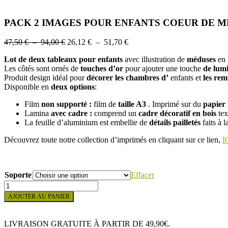
PACK 2 IMAGES POUR ENFANTS COEUR DE 
Plage
Plage
47,50
€
–
94,00
€
26,12
€
–
51,70
€
de
de
Lot de deux tableaux pour enfants
avec illustration de
méduses
en 
prix :
prix :
Les côtés sont ornés de
touches d’or
pour ajouter une touche
de lumi
47,50 €
26,12 €
Produit design idéal pour
décorer les
chambres d’
enfants et
les rem
à
à
Disponible en
deux options
:
94,00 €
51,70 €
Film
non supporté :
film de
taille A3
. Imprimé sur du
papier
Lamina
avec cadre :
comprend un
cadre décoratif
en bois
tex
La feuille d’aluminium est embellie de
détails
pailletés
faits à 
Découvrez toute notre collection d’imprimés en cliquant sur ce lien,
I
Soporte
Effacer
quantité
de
AJOUTER AU PANIER
PACK
2
IMAGES
LIVRAISON GRATUITE À PARTIR DE 49,90€.