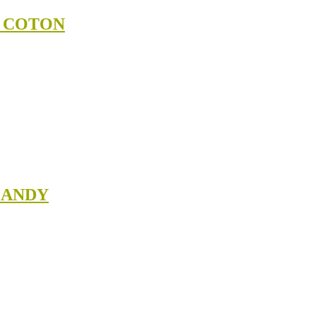
N COTON
MANDY