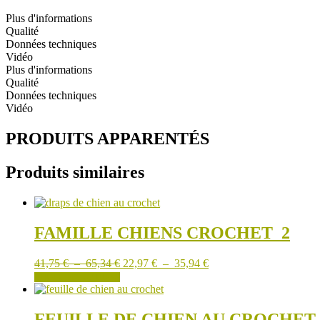
POUR
ENFANTS
Plus d'informations
COEUR
Qualité
DE
Données techniques
MER
Vidéo
ET
Plus d'informations
MÉDUSE
Qualité
Données techniques
Vidéo
PRODUITS APPARENTÉS
Produits similaires
FAMILLE CHIENS CROCHET_2
Plage
Plage
41,75
€
–
65,34
€
22,97
€
–
35,94
€
de
Ce
de
CHOIX DES OPTIONS
prix :
produit
prix :
41,75 €
a
22,97 €
à
plusieurs
à
FEUILLE DE CHIEN AU CROCHET