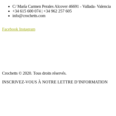
C/ María Carmen Perales Alcover 46691 - Vallada- Valencia
+34 615 600 074 | +34 962 257 605
info@crochetts.com
Facebook
Instagram
À PROPOS DE NOUS
CONDITIONS DE VENTE
POLITIQUE DE CONFIDENTIALITÉ ET AVIS JURIDIQUE
CONTACT
Crochetts © 2020. Tous droits réservés.
INSCRIVEZ-VOUS À NOTRE LETTRE D’INFORMATION
NOTRE BLOG