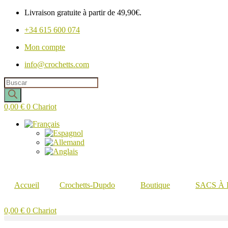
Livraison gratuite à partir de 49,90€.
+34 615 600 074
Mon compte
info@crochetts.com
Recherche
de
produits
0,00
€
0
Chariot
Accueil
Crochetts-Dupdo
Boutique
SACS À
0,00
€
0
Chariot