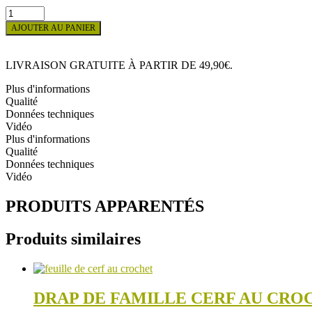
quantité
de
AJOUTER AU PANIER
LAPIN
NOUNOURS
RULO
LIVRAISON GRATUITE À PARTIR DE 49,90€.
Plus d'informations
Qualité
Données techniques
Vidéo
Plus d'informations
Qualité
Données techniques
Vidéo
PRODUITS APPARENTÉS
Produits similaires
DRAP DE FAMILLE CERF AU CRO