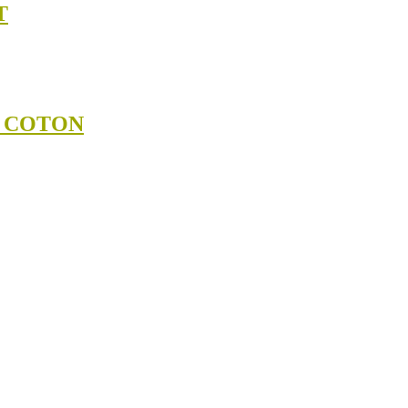
T
N COTON