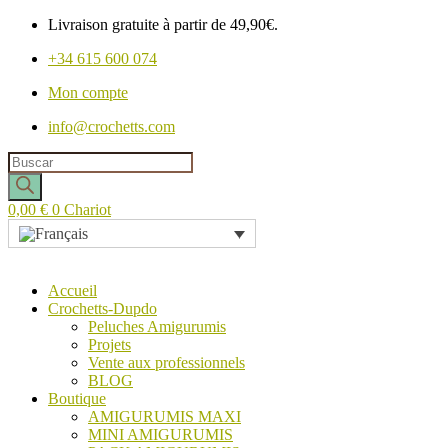
Livraison gratuite à partir de 49,90€.
+34 615 600 074
Mon compte
info@crochetts.com
Recherche
de
produits
0,00
€
0
Chariot
Accueil
Crochetts-Dupdo
Peluches Amigurumis
Projets
Vente aux professionnels
BLOG
Boutique
AMIGURUMIS MAXI
MINI AMIGURUMIS