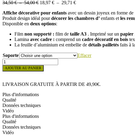
Plage
Plage
34,50
€
–
54,00
€
18,97
€
–
29,71
€
de
de
Affiche décorative pour enfants
avec un dessin joyeux en forme de 
prix :
prix :
Produit design idéal pour
décorer les
chambres d’
enfants et
les rem
34,50 €
18,97 €
Disponible en
deux options
:
à
à
54,00 €
29,71 €
Film
non supporté :
film de
taille A3
. Imprimé sur un
papier
Lamina
avec cadre :
comprend un
cadre décoratif
en bois
tex
La feuille d’aluminium est embellie de
détails
pailletés
faits à 
Soporte
Effacer
quantité
de
AJOUTER AU PANIER
IMAGE
POUR
ENFANTS
LIVRAISON GRATUITE À PARTIR DE 49,90€.
FEUILLE
DE
Plus d'informations
CERF
Qualité
Données techniques
Vidéo
Plus d'informations
Qualité
Données techniques
Vidéo