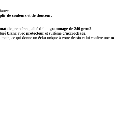
fauve.
plir de couleurs et de douceur
.
 mat de
première qualité d
‘
un
grammage de 240 gr/m2
.
turé
blanc
avec
protecteur
et système d’
accrochage
.
la main, ce qui donne un
éclat
unique à votre dessin et lui confère une
t