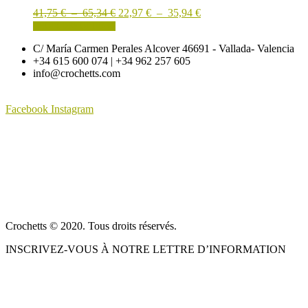
Les
Plage
Plage
41,75
€
–
65,34
€
22,97
€
–
35,94
€
options
de
Ce
de
CHOIX DES OPTIONS
peuvent
prix :
produit
prix :
être
C/ María Carmen Perales Alcover 46691 - Vallada- Valencia
41,75 €
a
22,97 €
choisies
+34 615 600 074 | +34 962 257 605
à
plusieurs
à
sur
info@crochetts.com
65,34 €
variations.
35,94 €
la
Les
page
options
du
Facebook
Instagram
peuvent
produit
être
À PROPOS DE NOUS
choisies
sur
CONDITIONS DE VENTE
la
page
POLITIQUE DE CONFIDENTIALITÉ ET AVIS JURIDIQUE
du
produit
CONTACT
Crochetts © 2020. Tous droits réservés.
INSCRIVEZ-VOUS À NOTRE LETTRE D’INFORMATION
NOTRE BLOG