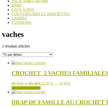
PACK AMIGURUMIS
BÉBÉ
SACS À DOS
COUVERTURES ET SERVIETTES
LAMPES
CUSHIONS
vaches
2 résultats affichés
CROCHET_2 VACHES FAMILIALES
Plage
Plage
41,75
€
–
65,34
€
22,97
€
–
35,94
€
de
Ce
de
CHOIX DES OPTIONS
prix :
produit
prix :
41,75 €
a
22,97 €
à
plusieurs
à
DRAP DE FAMILLE AU CROCHET 
65,34 €
variations.
35,94 €