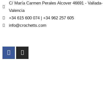
C/ María Carmen Perales Alcover 46691 - Vallada-
Valencia
+34 615 600 074 | +34 962 257 605
info@crochetts.com
À PROPOS DE NOUS
CONDITIONS DE VENTE
POLITIQUE DE CONFIDENTIALITÉ ET AVIS
JURIDIQUE