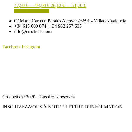
Les
Plage
Plage
47,50
€
–
94,00
€
26,12
€
–
51,70
€
options
de
Ce
de
CHOIX DES OPTIONS
peuvent
prix :
produit
prix :
être
C/ María Carmen Perales Alcover 46691 - Vallada- Valencia
47,50 €
a
26,12 €
choisies
+34 615 600 074 | +34 962 257 605
à
plusieurs
à
sur
info@crochetts.com
94,00 €
variations.
51,70 €
la
Les
page
options
du
Facebook
Instagram
peuvent
produit
être
À PROPOS DE NOUS
choisies
sur
CONDITIONS DE VENTE
la
page
POLITIQUE DE CONFIDENTIALITÉ ET AVIS JURIDIQUE
du
produit
CONTACT
Crochetts © 2020. Tous droits réservés.
INSCRIVEZ-VOUS À NOTRE LETTRE D’INFORMATION
NOTRE BLOG