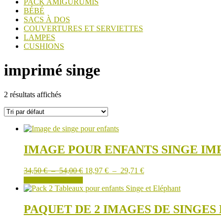
PACK AMIGURUMIS
BÉBÉ
SACS À DOS
COUVERTURES ET SERVIETTES
LAMPES
CUSHIONS
imprimé singe
2 résultats affichés
IMAGE POUR ENFANTS SINGE IM
Plage
Plage
34,50
€
–
54,00
€
18,97
€
–
29,71
€
de
Ce
de
CHOIX DES OPTIONS
prix :
produit
prix :
34,50 €
a
18,97 €
à
plusieurs
à
PAQUET DE 2 IMAGES DE SINGES
54,00 €
variations.
29,71 €