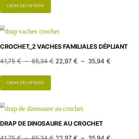
CHOIX DES OPTIONS
CROCHET_2 VACHES FAMILIALES DÉPLIANT
41,75
€
–
65,34
€
22,97
€
–
35,94
€
CHOIX DES OPTIONS
DRAP DE DINOSAURE AU CROCHET
41,75
€
–
65,34
€
22,97
€
–
35,94
€