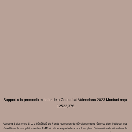
Support a la promoció exterior de a Comunitat Valenciana 2023 Montant reçu :
12522,37€.
Adecom Soluciones S.L. a bénéficié du Fonds européen de développement régional dont l’objectif est
d’améliorer la compétitivité des PME et grâce auquel elle a lancé un plan d’internationalisation dans le