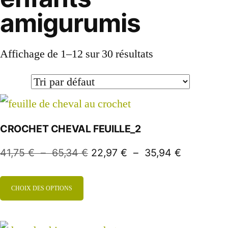
amigurumis
Affichage de 1–12 sur 30 résultats
CROCHET CHEVAL FEUILLE_2
41,75
€
–
65,34
€
22,97
€
–
35,94
€
CHOIX DES OPTIONS