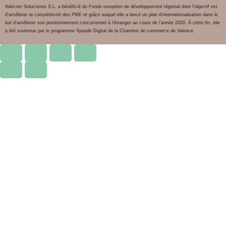
Adecom Soluciones S.L. a bénéficié du Fonds européen de développement régional dont l’objectif est
d’améliorer la compétitivité des PME et grâce auquel elle a lancé un plan d’internationalisation dans le
but d’améliorer son positionnement concurrentiel à l’étranger au cours de l’année 2020. À cette fin, elle
a été soutenue par le programme Xpande Digital de la Chambre de commerce de Valence.