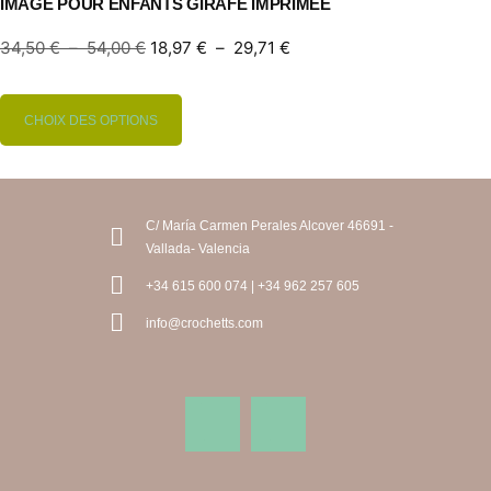
IMAGE POUR ENFANTS GIRAFE IMPRIMÉE
34,50
€
–
54,00
€
18,97
€
–
29,71
€
CHOIX DES OPTIONS
C/ María Carmen Perales Alcover 46691 -
Vallada- Valencia
+34 615 600 074 | +34 962 257 605
info@crochetts.com