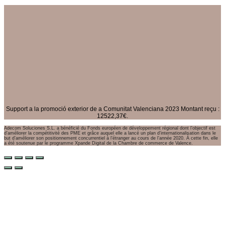
Support a la promoció exterior de a Comunitat Valenciana 2023 Montant reçu :
12522,37€.
Adecom Soluciones S.L. a bénéficié du Fonds européen de développement régional dont l’objectif est
d’améliorer la compétitivité des PME et grâce auquel elle a lancé un plan d’internationalisation dans le
but d’améliorer son positionnement concurrentiel à l’étranger au cours de l’année 2020. À cette fin, elle
a été soutenue par le programme Xpande Digital de la Chambre de commerce de Valence.