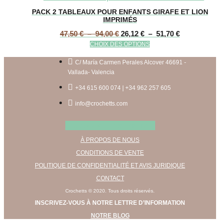
PACK 2 TABLEAUX POUR ENFANTS GIRAFE ET LION
IMPRIMÉS
Plage
Plage
47,50
€
–
94,00
€
26,12
€
–
51,70
€
de
de
Ce
CHOIX DES OPTIONS
prix :
prix :
produit
47,50 €
26,12 €
a
C/ María Carmen Perales Alcover 46691 -
à
à
plusieurs
Vallada- Valencia
94,00 €
51,70 €
variations.
+34 615 600 074 | +34 962 257 605
Les
options
info@crochetts.com
peuvent
être
Facebook
Instagram
choisies
À PROPOS DE NOUS
sur
la
CONDITIONS DE VENTE
page
POLITIQUE DE CONFIDENTIALITÉ ET AVIS JURIDIQUE
du
CONTACT
produit
Crochetts © 2020. Tous droits réservés.
INSCRIVEZ-VOUS À NOTRE LETTRE D’INFORMATION
NOTRE BLOG