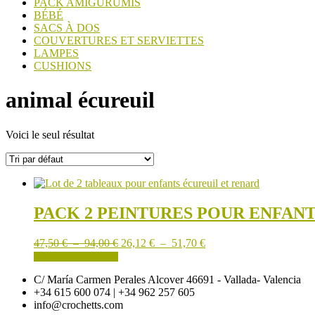
PACK AMIGURUMIS
BÉBÉ
SACS À DOS
COUVERTURES ET SERVIETTES
LAMPES
CUSHIONS
animal écureuil
Voici le seul résultat
PACK 2 PEINTURES POUR ENFAN
Plage
Plage
47,50
€
–
94,00
€
26,12
€
–
51,70
€
de
Ce
de
CHOIX DES OPTIONS
prix :
produit
prix :
C/ María Carmen Perales Alcover 46691 - Vallada- Valencia
47,50 €
a
26,12 €
+34 615 600 074 | +34 962 257 605
à
plusieurs
à
info@crochetts.com
94,00 €
variations.
51,70 €