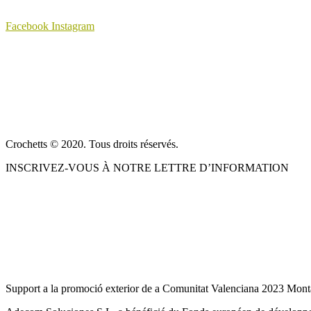
Les
options
Facebook
Instagram
peuvent
être
À PROPOS DE NOUS
choisies
sur
CONDITIONS DE VENTE
la
page
POLITIQUE DE CONFIDENTIALITÉ ET AVIS JURIDIQUE
du
produit
CONTACT
Crochetts © 2020. Tous droits réservés.
INSCRIVEZ-VOUS À NOTRE LETTRE D’INFORMATION
NOTRE BLOG
Support a la promoció exterior de a Comunitat Valenciana 2023 Mont