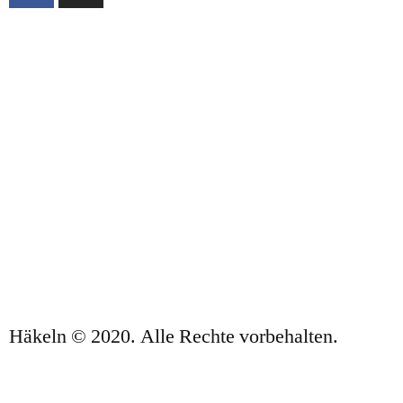
ÜBER UNS
VERKAUFSBEDINGUNGEN
DATENSCHUTZBESTIMMUNGEN UND
RECHTLICHE HINWEISE
KONTAKT
Häkeln © 2020. Alle Rechte vorbehalten.