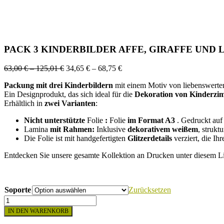
PACK 3 KINDERBILDER AFFE, GIRAFFE UND
Preisspanne:
Preisspanne:
63,00
€
–
125,01
€
34,65
€
–
68,75
€
63,00 €
34,65 €
Packung mit drei
Kinderbildern
mit einem Motiv von liebenswerten
bis
bis
Ein Designprodukt, das sich ideal für die
Dekoration von
Kinderzi
125,01 €
68,75 €
Erhältlich in
zwei Varianten
:
Nicht unterstützte
Folie
:
Folie
im Format A3
. Gedruckt au
Lamina
mit Rahmen:
Inklusive
dekorativem
weißem
, strukt
Die Folie ist mit handgefertigten
Glitzerdetails
verziert, die I
Entdecken Sie unsere gesamte Kollektion an Drucken unter diesem 
Soporte
Zurücksetzen
PACK
3
IN DEN WARENKORB
KINDERBILDER