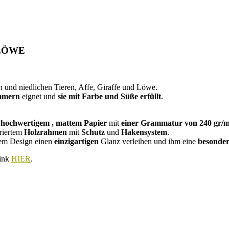
 LÖWE
 und niedlichen Tieren, Affe, Giraffe und Löwe.
mmern
eignet und
sie mit Farbe und Süße erfüllt
.
f
hochwertigem
, mattem Papier
mit
einer Grammatur von 240 gr/m
uriertem
Holzrahmen
mit
Schutz
und
Hakensystem
.
hrem Design einen
einzigartigen
Glanz verleihen und ihm eine
besonder
Link
HIER
.