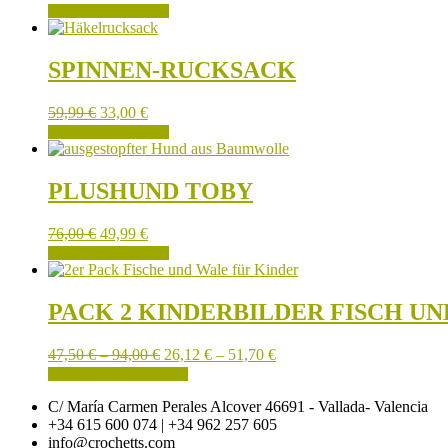
IN DEN WARENKORB
SPINNEN-RUCKSACK
59,99
€
33,00
€
IN DEN WARENKORB
PLUSHUND TOBY
76,00
€
49,99
€
IN DEN WARENKORB
PACK 2 KINDERBILDER FISCH U
Preisspanne:
Preisspanne:
47,50
€
–
94,00
€
26,12
€
–
51,70
€
47,50 €
Dieses
26,12 €
AUSFÜHRUNG WÄHLEN
bis
Produkt
bis
C/ María Carmen Perales Alcover 46691 - Vallada- Valencia
94,00 €
weist
51,70 €
+34 615 600 074 | +34 962 257 605
mehrere
info@crochetts.com
Varianten