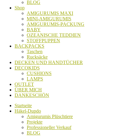
BLOG
Shop
AMIGURUMIS MAXI
MINI-AMIGURUMIS
AMIGURUMIS-PACKUNG
BABY
OZEANISCHE TEDDIEN
STOFFPUPPEN
BACKPACKS
Taschen
Rucksäcke
DECKEN UND HANDTÜCHER
DECOKIDS
CUSHIONS
LAMPS
OUTLET
ÜBER MICH
DANKESCHÖN
Startseite
Häkel-Dupdo
Amigurumis Plüschtiere
Projekte
Professioneller Verkauf
BLOG