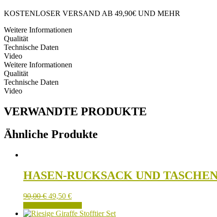
AFFE,
GIRAFFE
KOSTENLOSER VERSAND AB 49,90€ UND MEHR
UND
LÖWE
Weitere Informationen
Menge
Qualität
Technische Daten
Video
Weitere Informationen
Qualität
Technische Daten
Video
VERWANDTE PRODUKTE
Ähnliche Produkte
HASEN-RUCKSACK UND TASCHEN
90,00
€
49,50
€
IN DEN WARENKORB