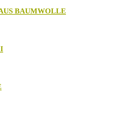
E AUS BAUMWOLLE
I
E