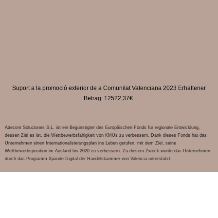
Suport a la promoció exterior de a Comunitat Valenciana 2023 Erhaltener
Betrag: 12522,37€.
Adecom Soluciones S.L. ist ein Begünstigter des Europäischen Fonds für regionale Entwicklung,
dessen Ziel es ist, die Wettbewerbsfähigkeit von KMUs zu verbessern. Dank dieses Fonds hat das
Unternehmen einen Internationalisierungsplan ins Leben gerufen, mit dem Ziel, seine
Wettbewerbsposition im Ausland bis 2020 zu verbessern. Zu diesem Zweck wurde das Unternehmen
durch das Programm Xpande Digital der Handelskammer von Valencia unterstützt.