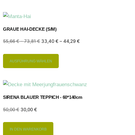
GRAUE HAI-DECKE (S/M)
55,66
€
–
73,81
€
33,40
€
–
44,29
€
AUSFÜHRUNG WÄHLEN
SIRENA BLAUER TEPPICH - 60*140cm
50,00
€
30,00
€
IN DEN WARENKORB