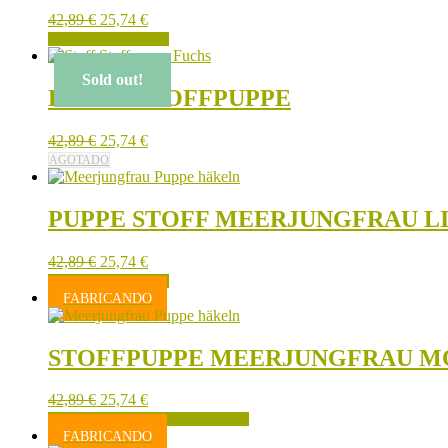
42,89
€
25,74
€
IN DEN WARENKORB
Sold out!
FUCHS STOFFPUPPE
42,89
€
25,74
€
AGOTADO
PUPPE STOFF MEERJUNGFRAU LI
42,89
€
25,74
€
IN DEN WARENKORB
FABRICANDO
STOFFPUPPE MEERJUNGFRAU M
42,89
€
25,74
€
FABRICANDO SE PUEDE RESERVAR
FABRICANDO