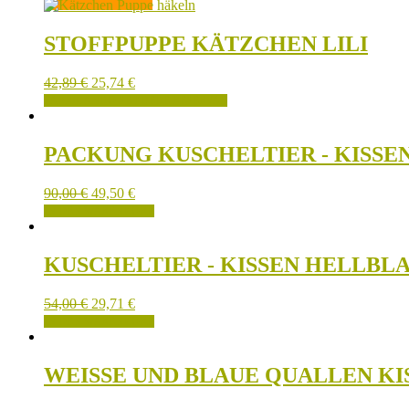
STOFFPUPPE KÄTZCHEN LILI
42,89
€
25,74
€
FABRICANDO SE PUEDE RESERVAR
PACKUNG KUSCHELTIER - KISSE
90,00
€
49,50
€
IN DEN WARENKORB
KUSCHELTIER - KISSEN HELLBL
54,00
€
29,71
€
IN DEN WARENKORB
WEISSE UND BLAUE QUALLEN K