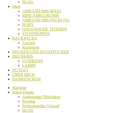
BLOG
Shop
AMIGURUMIS MAXI
MINI-AMIGURUMIS
AMIGURUMIS-PACKUNG
BABY
OZEANISCHE TEDDIEN
STOFFPUPPEN
BACKPACKS
Taschen
Rucksäcke
DECKEN UND HANDTÜCHER
DECOKIDS
CUSHIONS
LAMPS
OUTLET
ÜBER MICH
DANKESCHÖN
Startseite
Häkel-Dupdo
Amigurumis Plüschtiere
Projekte
Professioneller Verkauf
BLOG