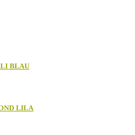
LI BLAU
OND LILA