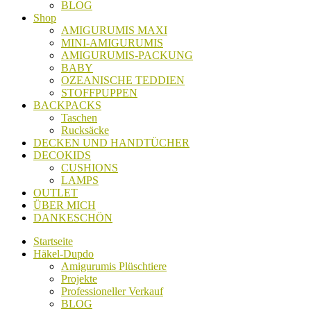
BLOG
Shop
AMIGURUMIS MAXI
MINI-AMIGURUMIS
AMIGURUMIS-PACKUNG
BABY
OZEANISCHE TEDDIEN
STOFFPUPPEN
BACKPACKS
Taschen
Rucksäcke
DECKEN UND HANDTÜCHER
DECOKIDS
CUSHIONS
LAMPS
OUTLET
ÜBER MICH
DANKESCHÖN
Startseite
Häkel-Dupdo
Amigurumis Plüschtiere
Projekte
Professioneller Verkauf
BLOG