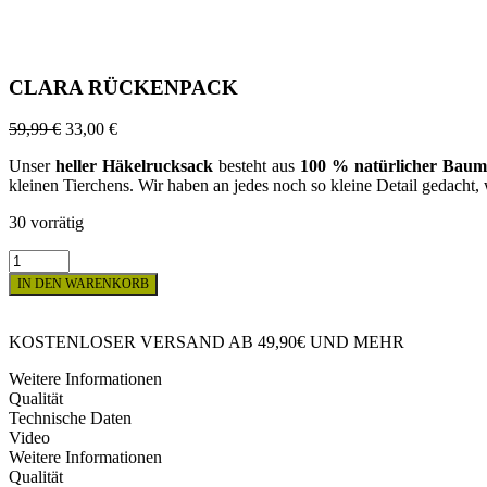
CLARA RÜCKENPACK
59,99
€
33,00
€
Unser
heller
Häkelrucksack
besteht aus
100 % natürlicher Baum
kleinen Tierchens. Wir haben an jedes noch so kleine Detail gedacht,
30 vorrätig
CLARA
RÜCKENPACK
IN DEN WARENKORB
Menge
KOSTENLOSER VERSAND AB 49,90€ UND MEHR
Weitere Informationen
Qualität
Technische Daten
Video
Weitere Informationen
Qualität