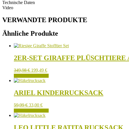
Technische Daten
Video
VERWANDTE PRODUKTE
Ähnliche Produkte
2ER-SET GIRAFFE PLÜSCHTIER
349,98
€
199,49
€
IN DEN WARENKORB
ARIEL KINDERRUCKSACK
59,99
€
33,00
€
IN DEN WARENKORB
LEO LITTLE RATITA RUCKSACK