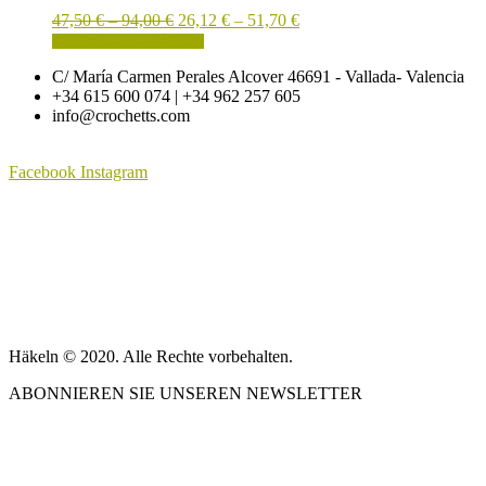
auf.
Preisspanne:
Preisspanne:
47,50
€
–
94,00
€
26,12
€
–
51,70
€
Die
47,50 €
Dieses
26,12 €
AUSFÜHRUNG WÄHLEN
Optionen
bis
Produkt
bis
können
C/ María Carmen Perales Alcover 46691 - Vallada- Valencia
94,00 €
weist
51,70 €
auf
+34 615 600 074 | +34 962 257 605
mehrere
der
info@crochetts.com
Varianten
Produktseite
auf.
gewählt
Die
werden
Facebook
Instagram
Optionen
können
ÜBER UNS
auf
der
VERKAUFSBEDINGUNGEN
Produktseite
gewählt
DATENSCHUTZBESTIMMUNGEN UND RECHTLICHE HINW
werden
KONTAKT
Häkeln © 2020. Alle Rechte vorbehalten.
ABONNIEREN SIE UNSEREN NEWSLETTER
UNSER BLOG