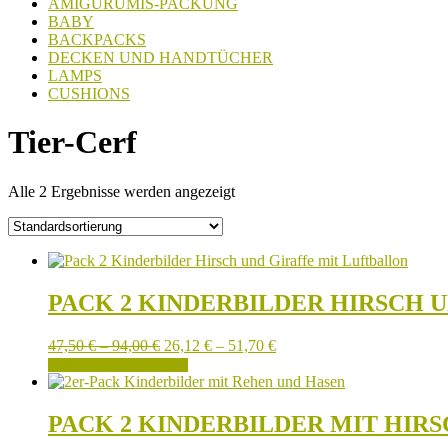
AMIGURUMIS-PACKUNG
BABY
BACKPACKS
DECKEN UND HANDTÜCHER
LAMPS
CUSHIONS
Tier-Cerf
Alle 2 Ergebnisse werden angezeigt
PACK 2 KINDERBILDER HIRSCH 
Preisspanne:
Preisspanne:
47,50
€
–
94,00
€
26,12
€
–
51,70
€
47,50 €
Dieses
26,12 €
AUSFÜHRUNG WÄHLEN
bis
Produkt
bis
94,00 €
weist
51,70 €
mehrere
PACK 2 KINDERBILDER MIT HIR
Varianten