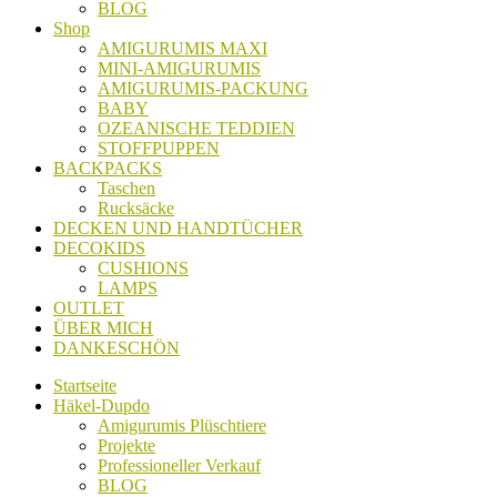
BLOG
Shop
AMIGURUMIS MAXI
MINI-AMIGURUMIS
AMIGURUMIS-PACKUNG
BABY
OZEANISCHE TEDDIEN
STOFFPUPPEN
BACKPACKS
Taschen
Rucksäcke
DECKEN UND HANDTÜCHER
DECOKIDS
CUSHIONS
LAMPS
OUTLET
ÜBER MICH
DANKESCHÖN
Startseite
Häkel-Dupdo
Amigurumis Plüschtiere
Projekte
Professioneller Verkauf
BLOG