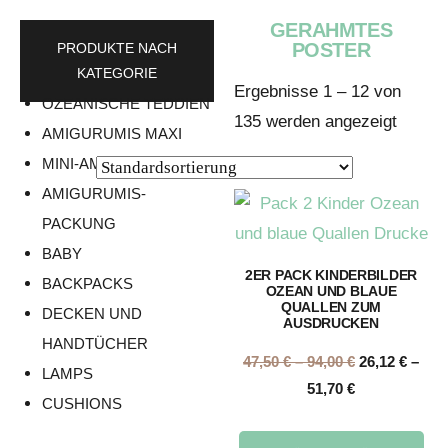
GERAHMTES
POSTER
PRODUKTE NACH
KATEGORIE
Ergebnisse 1 – 12 von
OZEANISCHE TEDDIEN
135 werden angezeigt
AMIGURUMIS MAXI
MINI-AMIGURUMIS
AMIGURUMIS-
PACKUNG
BABY
2ER PACK KINDERBILDER
BACKPACKS
OZEAN UND BLAUE
QUALLEN ZUM
DECKEN UND
AUSDRUCKEN
HANDTÜCHER
47,50
€
–
94,00
€
26,12
€
–
LAMPS
51,70
€
CUSHIONS