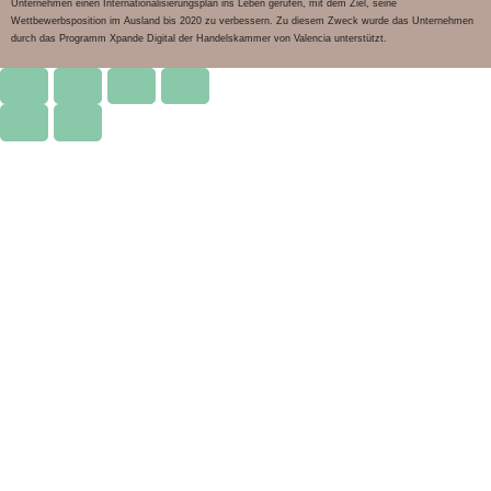
Unternehmen einen Internationalisierungsplan ins Leben gerufen, mit dem Ziel, seine
Wettbewerbsposition im Ausland bis 2020 zu verbessern. Zu diesem Zweck wurde das Unternehmen
durch das Programm Xpande Digital der Handelskammer von Valencia unterstützt.