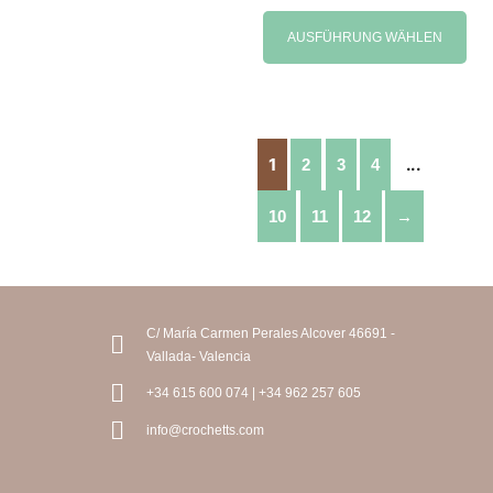
AUSFÜHRUNG WÄHLEN
1
...
2
3
4
10
11
12
→
C/ María Carmen Perales Alcover 46691 -
Vallada- Valencia
+34 615 600 074 | +34 962 257 605
info@crochetts.com