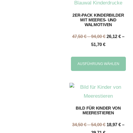
2ER-PACK KINDERBILDER
MIT MEERES- UND
WALMOTIVEN
47,50
€
–
94,00
€
26,12
€
–
51,70
€
AUSFÜHRUNG WÄHLEN
BILD FÜR KINDER VON
MEERESTIEREN
34,50
€
–
54,00
€
18,97
€
–
29,71
€