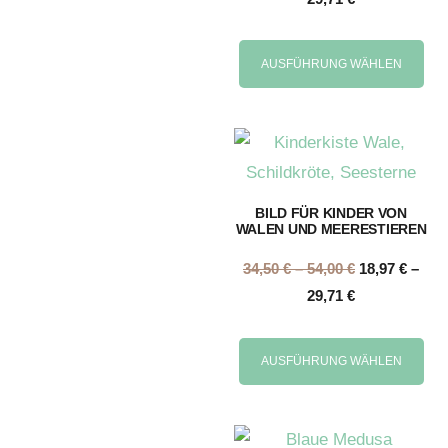
AUSFÜHRUNG WÄHLEN
BILD FÜR KINDER VON
WALEN UND MEERESTIEREN
34,50
€
–
54,00
€
18,97
€
–
29,71
€
AUSFÜHRUNG WÄHLEN