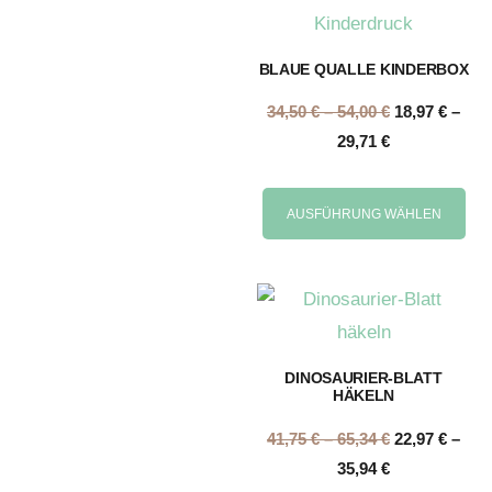
BLAUE QUALLE KINDERBOX
34,50
€
–
54,00
€
18,97
€
–
29,71
€
AUSFÜHRUNG WÄHLEN
DINOSAURIER-BLATT
HÄKELN
41,75
€
–
65,34
€
22,97
€
–
35,94
€