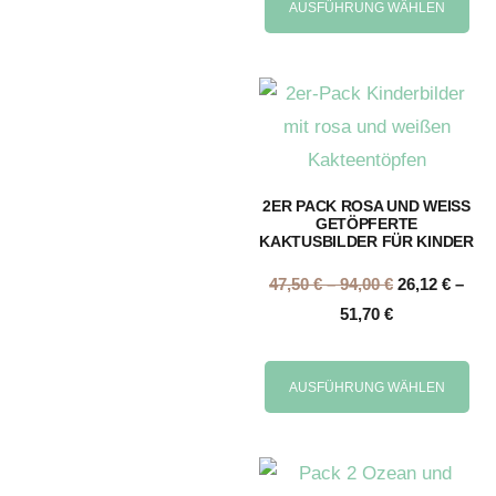
AUSFÜHRUNG WÄHLEN
2ER PACK ROSA UND WEISS
GETÖPFERTE
KAKTUSBILDER FÜR KINDER
47,50
€
–
94,00
€
26,12
€
–
51,70
€
AUSFÜHRUNG WÄHLEN