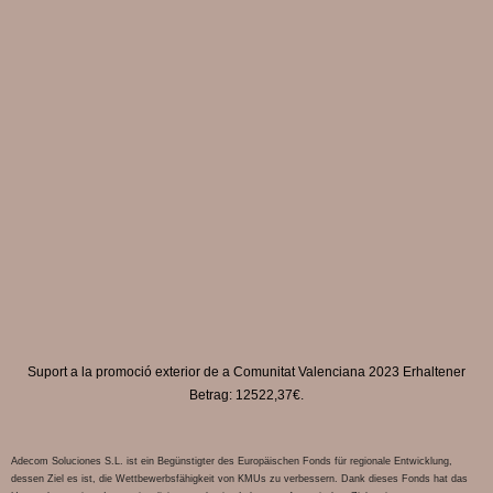
Suport a la promoció exterior de a Comunitat Valenciana 2023 Erhaltener
Betrag: 12522,37€.
Adecom Soluciones S.L. ist ein Begünstigter des Europäischen Fonds für regionale Entwicklung,
dessen Ziel es ist, die Wettbewerbsfähigkeit von KMUs zu verbessern. Dank dieses Fonds hat das