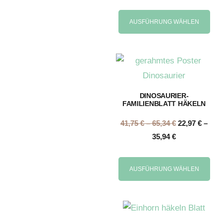
AUSFÜHRUNG WÄHLEN
DINOSAURIER-
FAMILIENBLATT HÄKELN
41,75
€
–
65,34
€
22,97
€
–
35,94
€
AUSFÜHRUNG WÄHLEN