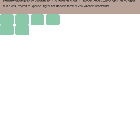
Wettbewerbsposition im Ausland bis 2020 zu verbessern. Zu diesem Zweck wurde das Unternehmen
durch das Programm Xpande Digital der Handelskammer von Valencia unterstützt.