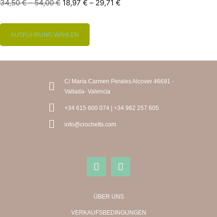
34,50
€
–
54,00
€
18,97
€
–
29,71
€
AUSFÜHRUNG WÄHLEN
C/ María Carmen Perales Alcover 46691 -
Vallada- Valencia
+34 615 600 074 | +34 962 257 605
info@crochetts.com
ÜBER UNS
VERKAUFSBEDINGUNGEN