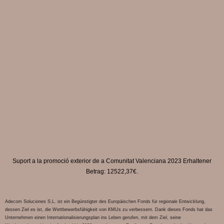
Suport a la promoció exterior de a Comunitat Valenciana 2023 Erhaltener
Betrag: 12522,37€.
Adecom Soluciones S.L. ist ein Begünstigter des Europäischen Fonds für regionale Entwicklung,
dessen Ziel es ist, die Wettbewerbsfähigkeit von KMUs zu verbessern. Dank dieses Fonds hat das
Unternehmen einen Internationalisierungsplan ins Leben gerufen, mit dem Ziel, seine