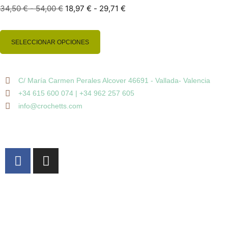
34,50
€
-
54,00
€
18,97
€
-
29,71
€
SELECCIONAR OPCIONES
C/ María Carmen Perales Alcover 46691 - Vallada- Valencia
+34 615 600 074 | +34 962 257 605
info@crochetts.com
ACERCA DE NOSOTROS
CONDICIONES DE VENTA