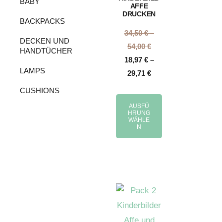
BABY
AFFE
DRUCKEN
BACKPACKS
34,50
€
–
DECKEN UND
54,00
€
HANDTÜCHER
18,97
€
–
LAMPS
29,71
€
CUSHIONS
AUSFÜ
HRUNG
WÄHLE
N