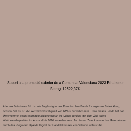
Suport a la promoció exterior de a Comunitat Valenciana 2023 Erhaltener
Betrag: 12522,37€.
Adecom Soluciones S.L. ist ein Begünstigter des Europäischen Fonds für regionale Entwicklung,
dessen Ziel es ist, die Wettbewerbsfähigkeit von KMUs zu verbessern. Dank dieses Fonds hat das
Unternehmen einen Internationalisierungsplan ins Leben gerufen, mit dem Ziel, seine
Wettbewerbsposition im Ausland bis 2020 zu verbessern. Zu diesem Zweck wurde das Unternehmen
durch das Programm Xpande Digital der Handelskammer von Valencia unterstützt.