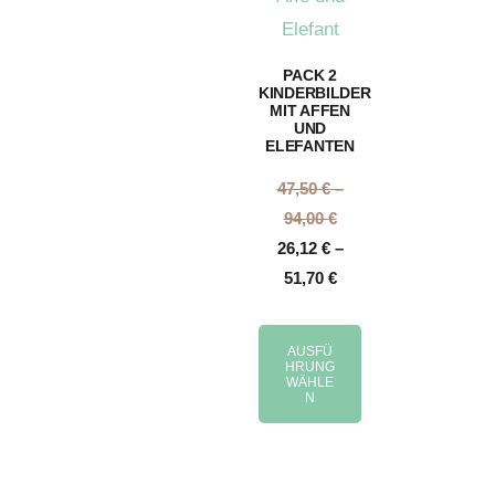
PACK 2
KINDERBILDER
MIT AFFEN
UND
ELEFANTEN
47,50
€
–
94,00
€
26,12
€
–
51,70
€
AUSFÜ
HRUNG
WÄHLE
N