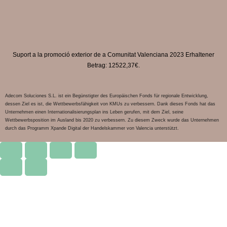
Suport a la promoció exterior de a Comunitat Valenciana 2023 Erhaltener
Betrag: 12522,37€.
Adecom Soluciones S.L. ist ein Begünstigter des Europäischen Fonds für regionale Entwicklung,
dessen Ziel es ist, die Wettbewerbsfähigkeit von KMUs zu verbessern. Dank dieses Fonds hat das
Unternehmen einen Internationalisierungsplan ins Leben gerufen, mit dem Ziel, seine
Wettbewerbsposition im Ausland bis 2020 zu verbessern. Zu diesem Zweck wurde das Unternehmen
durch das Programm Xpande Digital der Handelskammer von Valencia unterstützt.