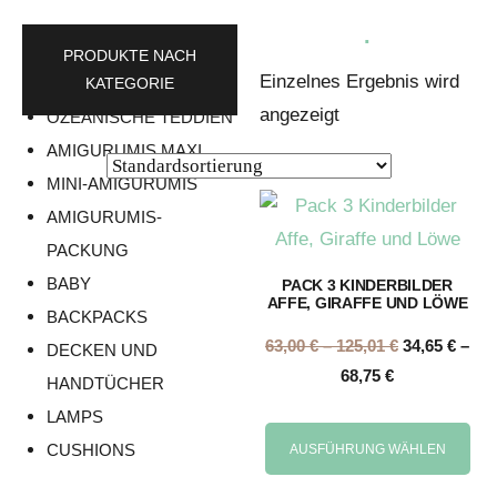
.
PRODUKTE NACH
Einzelnes Ergebnis wird
KATEGORIE
angezeigt
OZEANISCHE TEDDIEN
AMIGURUMIS MAXI
MINI-AMIGURUMIS
AMIGURUMIS-
PACKUNG
BABY
PACK 3 KINDERBILDER
AFFE, GIRAFFE UND LÖWE
BACKPACKS
63,00
€
–
125,01
€
34,65
€
–
DECKEN UND
68,75
€
HANDTÜCHER
LAMPS
CUSHIONS
AUSFÜHRUNG WÄHLEN