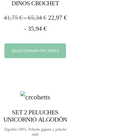
DINOS CROCHET
41,75
€
-
65,34
€
22,97
€
-
35,94
€
SELECCIONAR OPCIONES
SET 2 PELUCHES
UNICORNIO ALGODÓN
Algodón 100%. Peluche gigante y peluche
midi