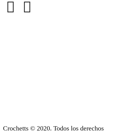
ACERCA DE NOSOTROS
CONDICIONES DE VENTA
POLÍTICA DE PRIVACIDAD Y AVISO
LEGAL
CONTACTO
Crochetts © 2020. Todos los derechos