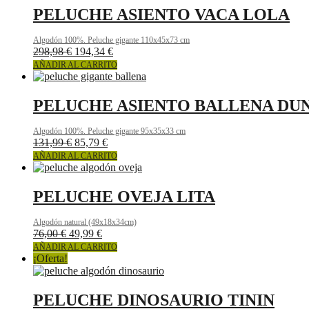
PELUCHE ASIENTO VACA LOLA
Algodón 100%. Peluche gigante 110x45x73 cm
298,98
€
194,34
€
AÑADIR AL CARRITO
PELUCHE ASIENTO BALLENA DU
Algodón 100%. Peluche gigante 95x35x33 cm
131,99
€
85,79
€
AÑADIR AL CARRITO
PELUCHE OVEJA LITA
Algodón natural (49x18x34cm)
76,00
€
49,99
€
AÑADIR AL CARRITO
¡Oferta!
PELUCHE DINOSAURIO TININ