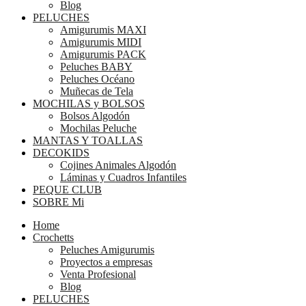
Blog
PELUCHES
Amigurumis MAXI
Amigurumis MIDI
Amigurumis PACK
Peluches BABY
Peluches Océano
Muñecas de Tela
MOCHILAS y BOLSOS
Bolsos Algodón
Mochilas Peluche
MANTAS Y TOALLAS
DECOKIDS
Cojines Animales Algodón
Láminas y Cuadros Infantiles
PEQUE CLUB
SOBRE Mi
Home
Crochetts
Peluches Amigurumis
Proyectos a empresas
Venta Profesional
Blog
PELUCHES