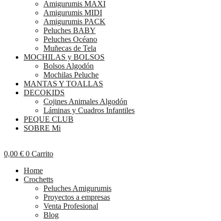
Amigurumis MAXI
Amigurumis MIDI
Amigurumis PACK
Peluches BABY
Peluches Océano
Muñecas de Tela
MOCHILAS y BOLSOS
Bolsos Algodón
Mochilas Peluche
MANTAS Y TOALLAS
DECOKIDS
Cojines Animales Algodón
Láminas y Cuadros Infantiles
PEQUE CLUB
SOBRE Mi
0,00
€
0
Carrito
Home
Crochetts
Peluches Amigurumis
Proyectos a empresas
Venta Profesional
Blog