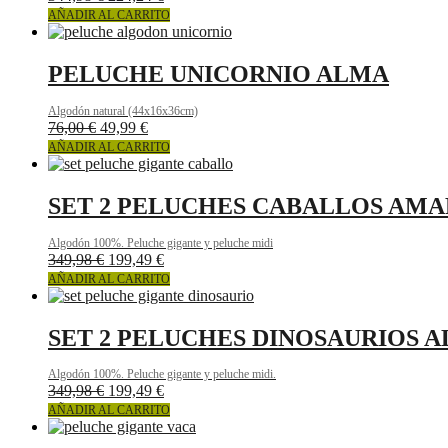
AÑADIR AL CARRITO
PELUCHE UNICORNIO ALMA
Algodón natural (44x16x36cm)
76,00
€
49,99
€
AÑADIR AL CARRITO
SET 2 PELUCHES CABALLOS AM
Algodón 100%. Peluche gigante y peluche midi
349,98
€
199,49
€
AÑADIR AL CARRITO
SET 2 PELUCHES DINOSAURIOS 
Algodón 100%. Peluche gigante y peluche midi.
349,98
€
199,49
€
AÑADIR AL CARRITO