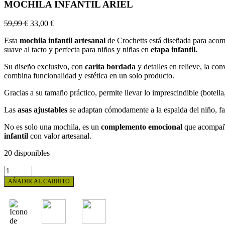
MOCHILA INFANTIL ARIEL
59,99
€
33,00
€
Esta
mochila infantil artesanal
de Crochetts está diseñada para acom
suave al tacto y perfecta para niños y niñas en
etapa infantil.
Su diseño exclusivo, con
carita bordada
y detalles en relieve, la con
combina funcionalidad y estética en un solo producto.
Gracias a su tamaño práctico, permite llevar lo imprescindible (botella
Las
asas ajustables
se adaptan cómodamente a la espalda del niño, fa
No es solo una mochila, es un
complemento emocional
que acompaña 
infantil
con valor artesanal.
20 disponibles
MOCHILA
INFANTIL
AÑADIR AL CARRITO
ARIEL
cantidad