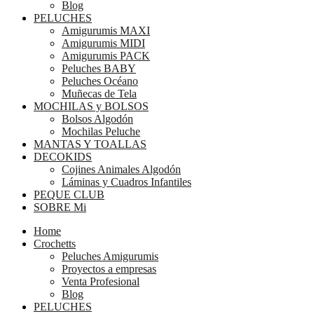
Blog
PELUCHES
Amigurumis MAXI
Amigurumis MIDI
Amigurumis PACK
Peluches BABY
Peluches Océano
Muñecas de Tela
MOCHILAS y BOLSOS
Bolsos Algodón
Mochilas Peluche
MANTAS Y TOALLAS
DECOKIDS
Cojines Animales Algodón
Láminas y Cuadros Infantiles
PEQUE CLUB
SOBRE Mi
Home
Crochetts
Peluches Amigurumis
Proyectos a empresas
Venta Profesional
Blog
PELUCHES