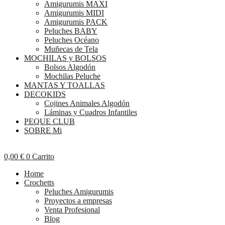
Amigurumis MAXI
Amigurumis MIDI
Amigurumis PACK
Peluches BABY
Peluches Océano
Muñecas de Tela
MOCHILAS y BOLSOS
Bolsos Algodón
Mochilas Peluche
MANTAS Y TOALLAS
DECOKIDS
Cojines Animales Algodón
Láminas y Cuadros Infantiles
PEQUE CLUB
SOBRE Mi
0,00
€
0
Carrito
Home
Crochetts
Peluches Amigurumis
Proyectos a empresas
Venta Profesional
Blog