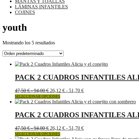
MANTAS Y TOALLAS
LÁMINAS INFANTILES
COJINES
youth
Mostrando los 5 resultados
PACK 2 CUADROS INFANTILES AL
Rango
Rango
47,50
€
-
94,00
€
26,12
€
-
51,70
€
de
Este
de
SELECCIONAR OPCIONES
precios:
producto
precios:
desde
tiene
desde
47,50 €
múltiples
26,12 €
PACK 2 CUADROS INFANTILES A
hasta
variantes.
hasta
94,00 €
Las
51,70 €
Rango
Rango
47,50
€
-
94,00
€
26,12
€
-
51,70
€
opciones
de
Este
de
SELECCIONAR OPCIONES
se
precios:
producto
precios: