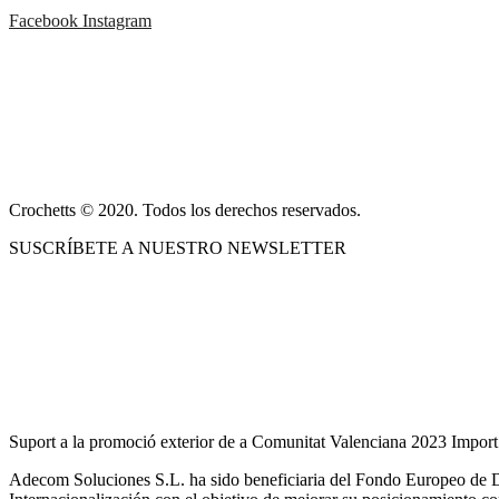
opciones
de
Facebook
Instagram
se
producto
pueden
ACERCA DE NOSOTROS
elegir
en
CONDICIONES DE VENTA
la
página
POLÍTICA DE PRIVACIDAD Y AVISO LEGAL
de
producto
CONTACTO
Crochetts © 2020. Todos los derechos reservados.
SUSCRÍBETE A NUESTRO NEWSLETTER
NUESTRO BLOG
Suport a la promoció exterior de a Comunitat Valenciana 2023 Import
Adecom Soluciones S.L. ha sido beneficiaria del Fondo Europeo de De