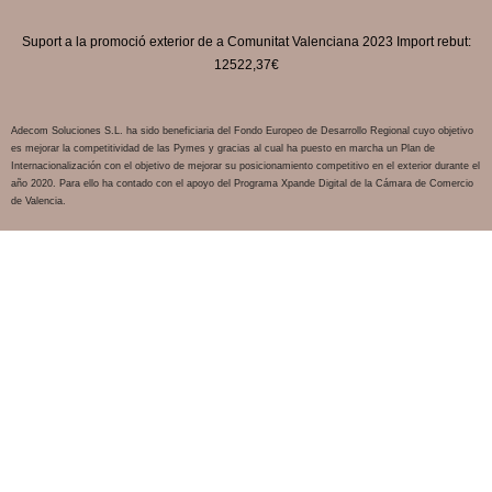
Suport a la promoció exterior de a Comunitat Valenciana 2023 Import rebut:
12522,37€
Adecom Soluciones S.L. ha sido beneficiaria del Fondo Europeo de Desarrollo Regional cuyo objetivo
es mejorar la competitividad de las Pymes y gracias al cual ha puesto en marcha un Plan de
Internacionalización con el objetivo de mejorar su posicionamiento competitivo en el exterior durante el
año 2020. Para ello ha contado con el apoyo del Programa Xpande Digital de la Cámara de Comercio
de Valencia.