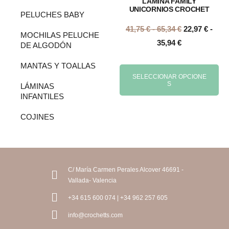
LÁMINA FAMILY
UNICORNIOS CROCHET
PELUCHES BABY
41,75
€
-
65,34
€
22,97
€
-
MOCHILAS PELUCHE
35,94
€
DE ALGODÓN
MANTAS Y TOALLAS
SELECCIONAR OPCIONE
S
LÁMINAS
INFANTILES
COJINES
C/ María Carmen Perales Alcover 46691 -
Vallada- Valencia
+34 615 600 074 | +34 962 257 605
info@crochetts.com