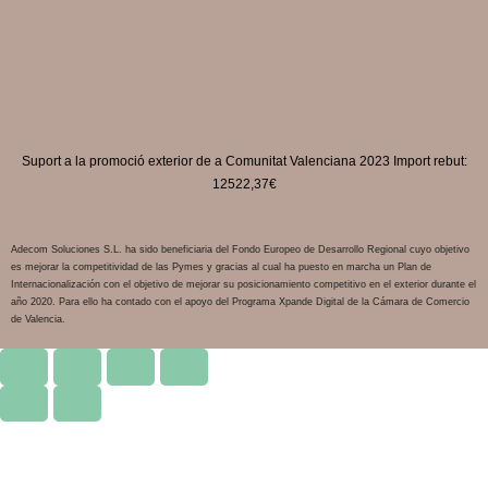
Suport a la promoció exterior de a Comunitat Valenciana 2023 Import rebut:
12522,37€
Adecom Soluciones S.L. ha sido beneficiaria del Fondo Europeo de Desarrollo Regional cuyo objetivo
es mejorar la competitividad de las Pymes y gracias al cual ha puesto en marcha un Plan de
Internacionalización con el objetivo de mejorar su posicionamiento competitivo en el exterior durante el
año 2020. Para ello ha contado con el apoyo del Programa Xpande Digital de la Cámara de Comercio
de Valencia.