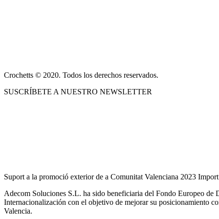
pueden
ACERCA DE NOSOTROS
elegir
en
CONDICIONES DE VENTA
la
página
POLÍTICA DE PRIVACIDAD Y AVISO LEGAL
de
producto
CONTACTO
Crochetts © 2020. Todos los derechos reservados.
SUSCRÍBETE A NUESTRO NEWSLETTER
NUESTRO BLOG
Suport a la promoció exterior de a Comunitat Valenciana 2023 Import
Adecom Soluciones S.L. ha sido beneficiaria del Fondo Europeo de De
Internacionalización con el objetivo de mejorar su posicionamiento c
Valencia.