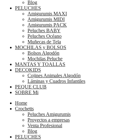
Blog
PELUCHES
Amigurumis MAXI
Amigurumis MIDI
Amigurumis PACK
Peluches BABY
Peluches Océano
Muñecas de Tela
MOCHILAS y BOLSOS
Bolsos Algodón
Mochilas Peluche
MANTAS Y TOALLAS
DECOKIDS
Cojines Animales Algodón
Láminas y Cuadros Infantiles
PEQUE CLUB
SOBRE Mi
Home
Crochetts
Peluches Amigurumis
Proyectos a empresas
Venta Profesional
Blog
PELUCHES