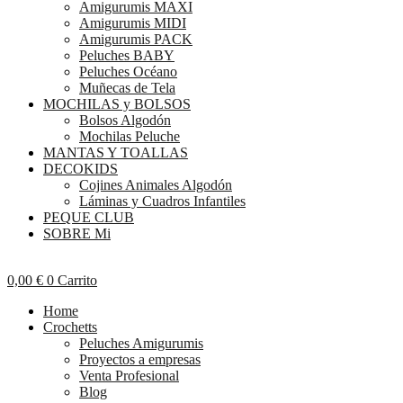
Amigurumis MAXI
Amigurumis MIDI
Amigurumis PACK
Peluches BABY
Peluches Océano
Muñecas de Tela
MOCHILAS y BOLSOS
Bolsos Algodón
Mochilas Peluche
MANTAS Y TOALLAS
DECOKIDS
Cojines Animales Algodón
Láminas y Cuadros Infantiles
PEQUE CLUB
SOBRE Mi
0,00
€
0
Carrito
Home
Crochetts
Peluches Amigurumis
Proyectos a empresas
Venta Profesional
Blog