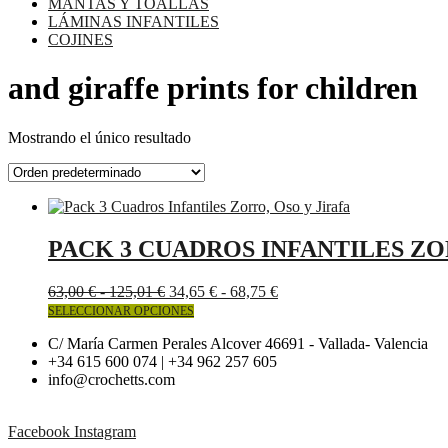
MANTAS Y TOALLAS
LÁMINAS INFANTILES
COJINES
and giraffe prints for children
Mostrando el único resultado
PACK 3 CUADROS INFANTILES ZO
Rango
Rango
63,00
€
-
125,01
€
34,65
€
-
68,75
€
de
Este
de
SELECCIONAR OPCIONES
precios:
producto
precios:
C/ María Carmen Perales Alcover 46691 - Vallada- Valencia
desde
tiene
desde
+34 615 600 074 | +34 962 257 605
63,00 €
múltiples
34,65 €
info@crochetts.com
hasta
variantes.
hasta
125,01 €
Las
68,75 €
opciones
Facebook
Instagram
se