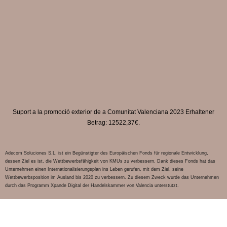
Suport a la promoció exterior de a Comunitat Valenciana 2023 Erhaltener
Betrag: 12522,37€.
Adecom Soluciones S.L. ist ein Begünstigter des Europäischen Fonds für regionale Entwicklung,
dessen Ziel es ist, die Wettbewerbsfähigkeit von KMUs zu verbessern. Dank dieses Fonds hat das
Unternehmen einen Internationalisierungsplan ins Leben gerufen, mit dem Ziel, seine
Wettbewerbsposition im Ausland bis 2020 zu verbessern. Zu diesem Zweck wurde das Unternehmen
durch das Programm Xpande Digital der Handelskammer von Valencia unterstützt.