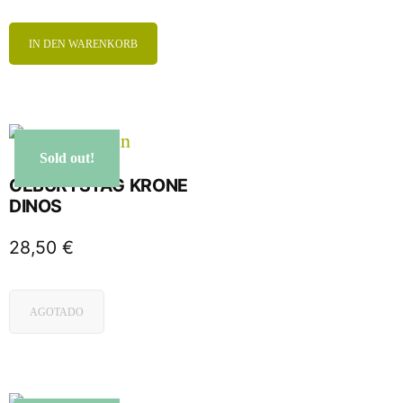
IN DEN WARENKORB
Sold out!
GEBURTSTAG KRONE
DINOS
28,50
€
AGOTADO