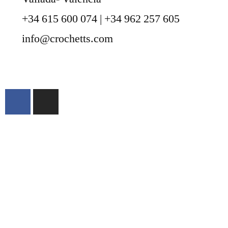
+34 615 600 074 | +34 962 257 605
info@crochetts.com
ÜBER UNS
VERKAUFSBEDINGUNGEN
DATENSCHUTZBESTIMMUNGEN UND
RECHTLICHE HINWEISE