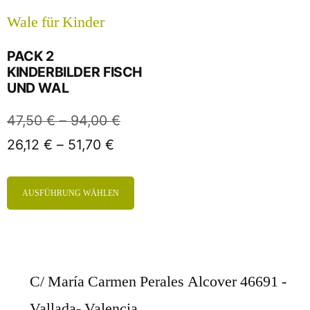
PACK 2
KINDERBILDER FISCH
UND WAL
47,50
€
–
94,00
€
26,12
€
–
51,70
€
AUSFÜHRUNG WÄHLEN
C/ María Carmen Perales Alcover 46691 -
Vallada- Valencia