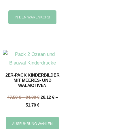
IN DEN WARENKORB
2ER-PACK KINDERBILDER
MIT MEERES- UND
WALMOTIVEN
47,50
€
–
94,00
€
26,12
€
–
51,70
€
AUSFÜHRUNG WÄHLEN