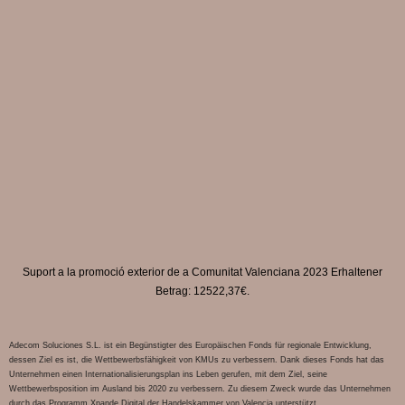
Suport a la promoció exterior de a Comunitat Valenciana 2023 Erhaltener
Betrag: 12522,37€.
Adecom Soluciones S.L. ist ein Begünstigter des Europäischen Fonds für regionale Entwicklung,
dessen Ziel es ist, die Wettbewerbsfähigkeit von KMUs zu verbessern. Dank dieses Fonds hat das
Unternehmen einen Internationalisierungsplan ins Leben gerufen, mit dem Ziel, seine
Wettbewerbsposition im Ausland bis 2020 zu verbessern. Zu diesem Zweck wurde das Unternehmen
durch das Programm Xpande Digital der Handelskammer von Valencia unterstützt.