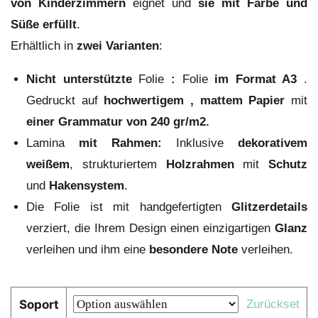
von
Kinderzimmern
eignet und
sie mit Farbe und
Süße erfüllt
.
Erhältlich in
zwei Varianten
:
Nicht unterstützte
Folie
:
Folie
im Format A3
.
Gedruckt auf
hochwertigem
, mattem Papier
mit
einer Grammatur von 240 gr/m2.
Lamina
mit Rahmen:
Inklusive
dekorativem
weißem
, strukturiertem
Holzrahmen
mit
Schutz
und
Hakensystem
.
Die Folie ist mit handgefertigten
Glitzerdetails
verziert, die Ihrem Design einen einzigartigen
Glanz
verleihen und ihm eine
besondere Note
verleihen.
Soport
Zurückset