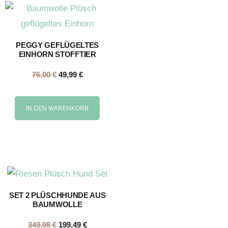
PEGGY GEFLÜGELTES
EINHORN STOFFTIER
76,00
€
49,99
€
IN DEN WARENKORB
SET 2 PLÜSCHHUNDE AUS
BAUMWOLLE
349,98
€
199,49
€