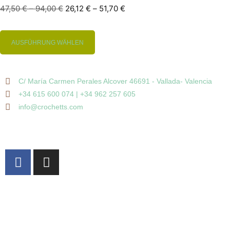
47,50
€
–
94,00
€
26,12
€
–
51,70
€
AUSFÜHRUNG WÄHLEN
C/ María Carmen Perales Alcover 46691 - Vallada- Valencia
+34 615 600 074 | +34 962 257 605
info@crochetts.com
ÜBER UNS
VERKAUFSBEDINGUNGEN