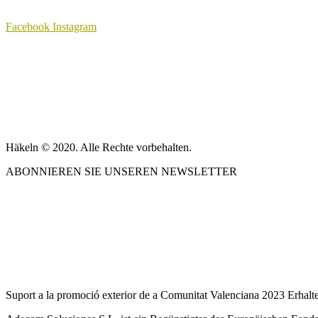
auf.
Die
Facebook
Instagram
Optionen
können
ÜBER UNS
auf
der
VERKAUFSBEDINGUNGEN
Produktseite
gewählt
DATENSCHUTZBESTIMMUNGEN UND RECHTLICHE HINW
werden
KONTAKT
Häkeln © 2020. Alle Rechte vorbehalten.
ABONNIEREN SIE UNSEREN NEWSLETTER
UNSER BLOG
Suport a la promoció exterior de a Comunitat Valenciana 2023 Erhalt