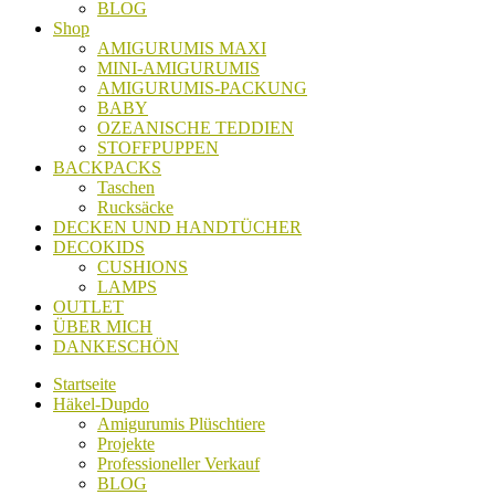
BLOG
Shop
AMIGURUMIS MAXI
MINI-AMIGURUMIS
AMIGURUMIS-PACKUNG
BABY
OZEANISCHE TEDDIEN
STOFFPUPPEN
BACKPACKS
Taschen
Rucksäcke
DECKEN UND HANDTÜCHER
DECOKIDS
CUSHIONS
LAMPS
OUTLET
ÜBER MICH
DANKESCHÖN
Startseite
Häkel-Dupdo
Amigurumis Plüschtiere
Projekte
Professioneller Verkauf
BLOG