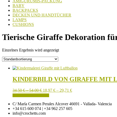
AMIGURUMIS-PACKUNG
BABY
BACKPACKS
DECKEN UND HANDTÜCHER
LAMPS
CUSHIONS
Tierische Giraffe Dekoration fü
Einzelnes Ergebnis wird angezeigt
KINDERBILD VON GIRAFFE MIT
Preisspanne:
Preisspanne:
34,50
€
–
54,00
€
18,97
€
–
29,71
€
34,50 €
Dieses
18,97 €
AUSFÜHRUNG WÄHLEN
bis
Produkt
bis
C/ María Carmen Perales Alcover 46691 - Vallada- Valencia
54,00 €
weist
29,71 €
+34 615 600 074 | +34 962 257 605
mehrere
info@crochetts.com
Varianten