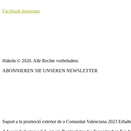
auf.
Die
Facebook
Instagram
Optionen
können
ÜBER UNS
auf
der
VERKAUFSBEDINGUNGEN
Produktseite
gewählt
DATENSCHUTZBESTIMMUNGEN UND RECHTLICHE HINW
werden
KONTAKT
Häkeln © 2020. Alle Rechte vorbehalten.
ABONNIEREN SIE UNSEREN NEWSLETTER
UNSER BLOG
Suport a la promoció exterior de a Comunitat Valenciana 2023 Erhalt