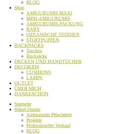
BLOG
Shop
AMIGURUMIS MAXI
MINI-AMIGURUMIS
AMIGURUMIS-PACKUNG
BABY
OZEANISCHE TEDDIEN
STOFFPUPPEN
BACKPACKS
Taschen
Rucksäcke
DECKEN UND HANDTÜCHER
DECOKIDS
CUSHIONS
LAMPS
OUTLET
ÜBER MICH
DANKESCHÖN
Startseite
Häkel-Dupdo
Amigurumis Plüschtiere
Projekte
Professioneller Verkauf
BLOG