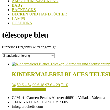
AMIGURUMIS-PACKUNG
BABY
BACKPACKS
DECKEN UND HANDTÜCHER
LAMPS
CUSHIONS
télescope bleu
Einzelnes Ergebnis wird angezeigt
KINDERMALEREI BLAUES TELES
Preisspanne:
Preisspanne:
34,50
€
–
54,00
€
18,97
€
–
29,71
€
34,50 €
Dieses
18,97 €
AUSFÜHRUNG WÄHLEN
bis
Produkt
bis
C/ María Carmen Perales Alcover 46691 - Vallada- Valencia
54,00 €
weist
29,71 €
+34 615 600 074 | +34 962 257 605
mehrere
info@crochetts.com
Varianten