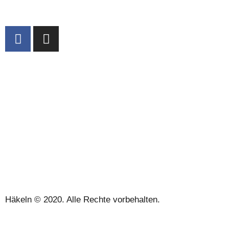
ÜBER UNS
VERKAUFSBEDINGUNGEN
DATENSCHUTZBESTIMMUNGEN UND RECHTLICHE
HINWEISE
KONTAKT
Häkeln © 2020. Alle Rechte vorbehalten.