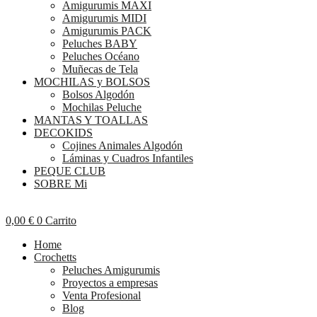
Amigurumis MAXI
Amigurumis MIDI
Amigurumis PACK
Peluches BABY
Peluches Océano
Muñecas de Tela
MOCHILAS y BOLSOS
Bolsos Algodón
Mochilas Peluche
MANTAS Y TOALLAS
DECOKIDS
Cojines Animales Algodón
Láminas y Cuadros Infantiles
PEQUE CLUB
SOBRE Mi
0,00
€
0
Carrito
Home
Crochetts
Peluches Amigurumis
Proyectos a empresas
Venta Profesional
Blog