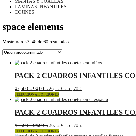
MANTAS Y TOALLAS
LÁMINAS INFANTILES
COJINES
space elements
Mostrando 37–48 de 60 resultados
PACK 2 CUADROS INFANTILES C
Rango
Rango
47,50
€
-
94,00
€
26,12
€
-
51,70
€
de
Este
de
SELECCIONAR OPCIONES
precios:
producto
precios:
desde
tiene
desde
47,50 €
múltiples
26,12 €
PACK 2 CUADROS INFANTILES CO
hasta
variantes.
hasta
94,00 €
Las
51,70 €
Rango
Rango
47,50
€
-
94,00
€
26,12
€
-
51,70
€
opciones
de
Este
de
SELECCIONAR OPCIONES
se
precios:
producto
precios: