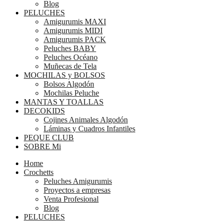
Blog
PELUCHES
Amigurumis MAXI
Amigurumis MIDI
Amigurumis PACK
Peluches BABY
Peluches Océano
Muñecas de Tela
MOCHILAS y BOLSOS
Bolsos Algodón
Mochilas Peluche
MANTAS Y TOALLAS
DECOKIDS
Cojines Animales Algodón
Láminas y Cuadros Infantiles
PEQUE CLUB
SOBRE Mi
Home
Crochetts
Peluches Amigurumis
Proyectos a empresas
Venta Profesional
Blog
PELUCHES