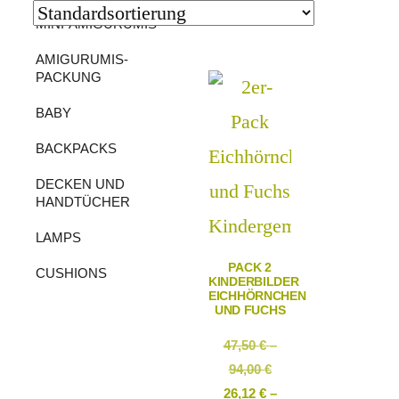
MINI-AMIGURUMIS
AMIGURUMIS-
PACKUNG
BABY
BACKPACKS
DECKEN UND
HANDTÜCHER
LAMPS
PACK 2
CUSHIONS
KINDERBILDER
EICHHÖRNCHEN
UND FUCHS
47,50
€
–
94,00
€
26,12
€
–