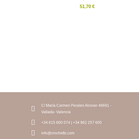
51,70
€
AUSFÜ
HRUNG
WÄHLE
N
C/ María Carmen Perales Alcover 46691 -
Vallada- Valencia
+34 615 600 074 | +34 962 257 605
info@crochetts.com